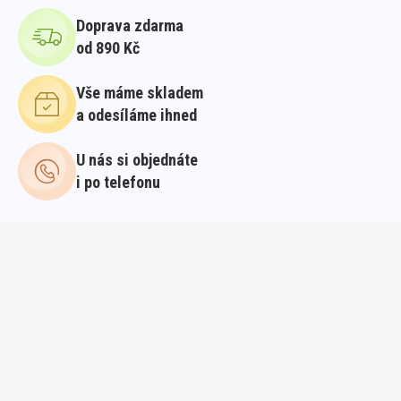
Doprava zdarma
od 890 Kč
Vše máme skladem
a odesíláme ihned
U nás si objednáte
i po telefonu
PŘIDEJTE SE DO KORÁLKOVÉ RODINY
Už se vám nezakutálí
Max 2x týdně dostanete na e-mail barevné novinky z