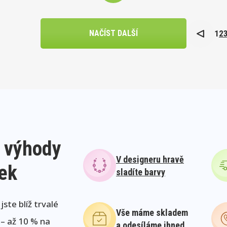
1
2
NAČÍST DALŠÍ
 výhody
V designeru hravě
lek
sladíte barvy
ste blíž trvalé
Vše máme skladem
 – až 10 % na
a odesíláme ihned