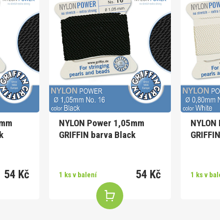
2mm
NYLON Power 1,05mm
NYLON 
k
GRIFFIN barva Black
GRIFFIN
54 Kč
54 Kč
1 ks v balení
1 ks v bal