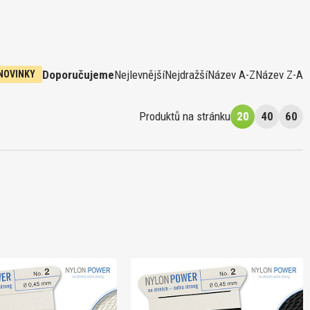
Doporučujeme
Nejlevnější
Nejdražší
Název A-Z
Název Z-A
NOVINKY
Produktů na stránku
20
40
60