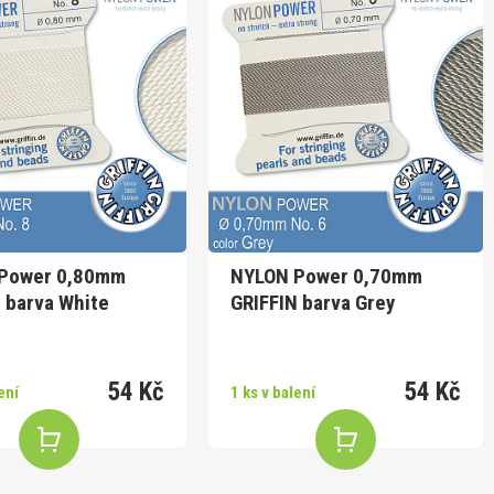
Power 0,80mm
NYLON Power 0,70mm
 barva White
GRIFFIN barva Grey
54 Kč
54 Kč
ení
1 ks v balení