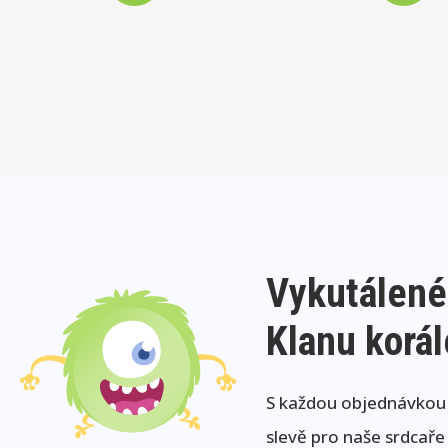
Vykutálené
Klanu korá
S každou objednávkou j
slevě pro naše srdcaře