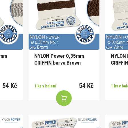
5mm
NYLON Power 0,35mm
NYLON 
GRIFFIN barva Brown
GRIFFIN
54 Kč
54 Kč
1 ks v balení
1 ks v bal