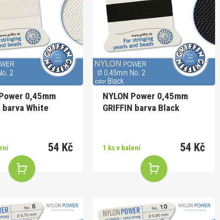
Power 0,45mm
NYLON Power 0,45mm
 barva White
GRIFFIN barva Black
54 Kč
54 Kč
ení
1 ks v balení