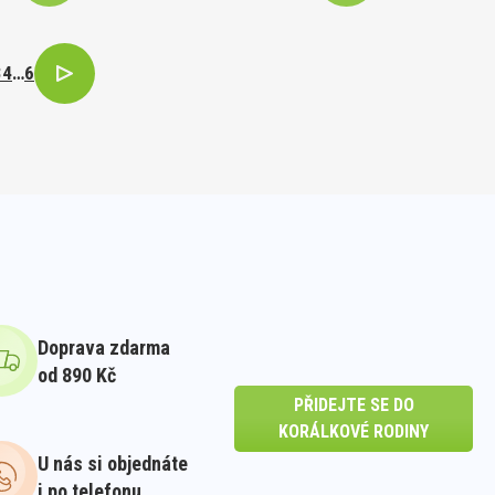
3
4
…
6
Doprava zdarma
od 890 Kč
PŘIDEJTE SE DO
KORÁLKOVÉ RODINY
U nás si objednáte
i po telefonu