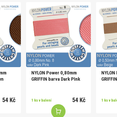
0mm
NYLON Power 0,80mm
NYLON 
wn
GRIFFIN barva Dark PInk
GRIFFIN
54 Kč
54 Kč
1 ks v balení
1 ks v bal