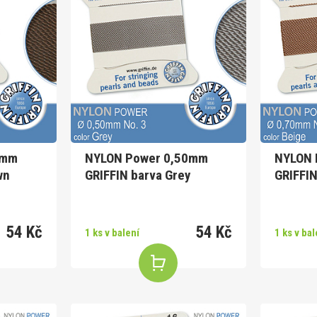
0mm
NYLON Power 0,50mm
NYLON 
wn
GRIFFIN barva Grey
GRIFFIN
54 Kč
54 Kč
1 ks v balení
1 ks v bal