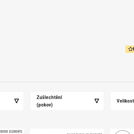
Zušlechtění
Velikos
(pokov)