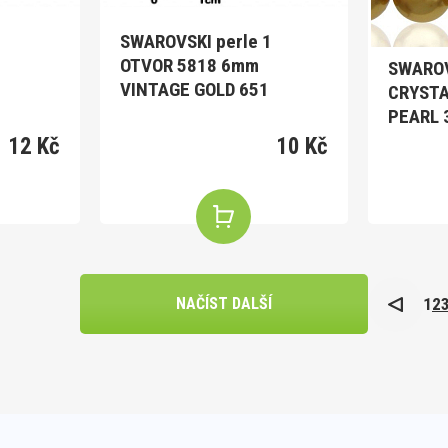
1
SWAROVSKI perle 1
OTVOR 5818 6mm
SWAROV
VINTAGE GOLD 651
CRYSTA
PEARL 
12 Kč
10 Kč
1
2
NAČÍST DALŠÍ