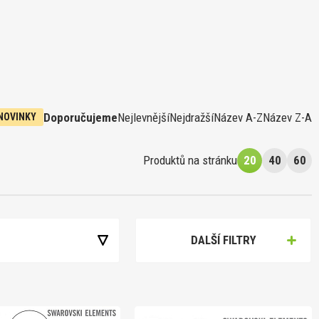
Doporučujeme
Nejlevnější
Nejdražší
Název A-Z
Název Z-A
NOVINKY
Produktů na stránku
20
40
60
t
DALŠÍ FILTRY