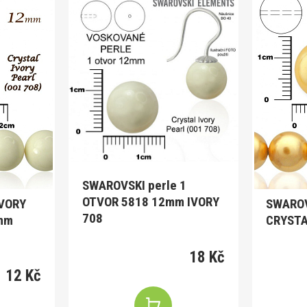
SWAROVSKI perle 1
OTVOR 5818 12mm IVORY
IVORY
SWAROV
708
2mm
CRYSTA
18 Kč
12 Kč