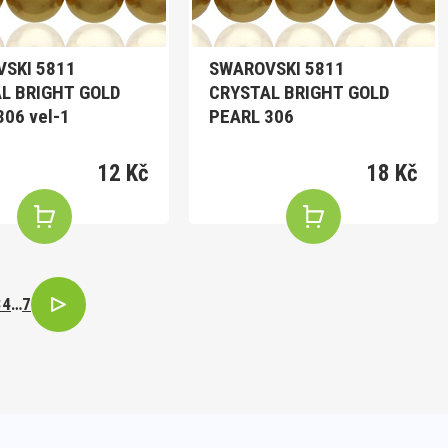
SKI 5811
SWAROVSKI 5811
L BRIGHT GOLD
CRYSTAL BRIGHT GOLD
306 vel-1
PEARL 306
12 Kč
18 Kč
3
4
…
7