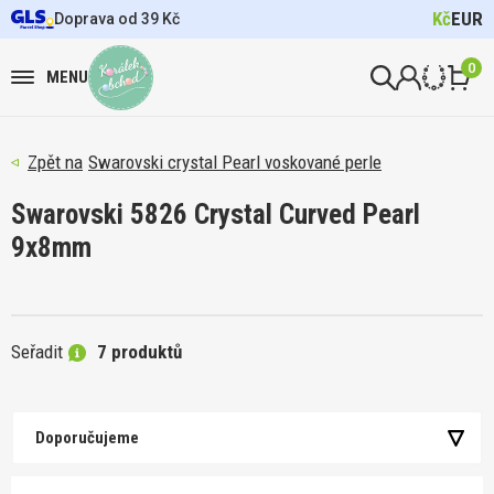
Kč
EUR
Doprava od 39 Kč
0
MENU
Swarovski crystal Pearl voskované perle
Swarovski 5826 Crystal Curved Pearl
9x8mm
Seřadit
7 produktů
Doporučujeme