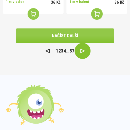
1 m v balení
1 m v balení
36 Kč
36 Kč
NAČÍST DALŠÍ
1
2
3
4
…
57