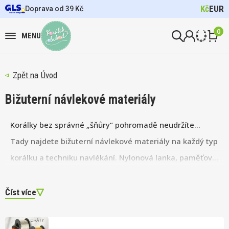
Kč
EUR
Doprava od 39 Kč
0
MENU
Úvod
Bižuterní návlekové materiály
Korálky bez správné „šňůry“ pohromadě neudržíte...
Tady najdete bižuterní návlekové materiály na každý typ
korálku a techniku navlékání. Nylonová lanka, paměťový
drát, vlasce, hedvábné nitě, pružná elastická lycra i
kožené šňůrky. Prostě abyste navlékli opulentní perly i
Číst více
ten nejmalinkatější korálek.