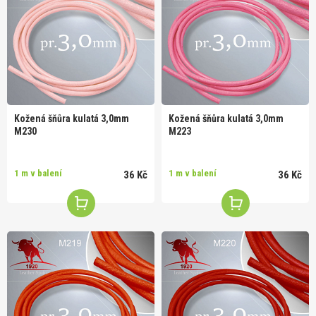
Kožená šňůra kulatá 3,0mm
Kožená šňůra kulatá 3,0mm
M230
M223
1 m v balení
1 m v balení
36 Kč
36 Kč