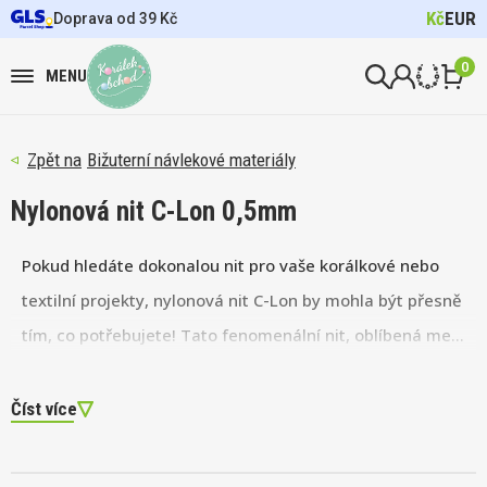
Kč
EUR
Doprava od 39 Kč
0
MENU
Bižuterní návlekové materiály
Nylonová nit C-Lon 0,5mm
Pokud hledáte dokonalou nit pro vaše korálkové nebo
textilní projekty, nylonová nit C-Lon by mohla být přesně
tím, co potřebujete! Tato fenomenální nit, oblíbená mezi
tvůrci po celém světě, nabízí vše, co si můžete přát –
pevnost, rozmanitost barev a univerzálnost.
Číst více
Průměr 0,5 mm (Tex 210) znamená, že se s ní skvěle
pracuje při jemných detailech, ať už se jedná o mikro