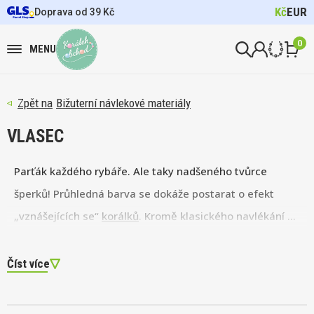
Kč
EUR
Doprava od 39 Kč
0
MENU
Bižuterní návlekové materiály
VLASEC
Parťák každého rybáře. Ale taky nadšeného tvůrce
šperků! Průhledná barva se dokáže postarat o efekt
„vznášejících se“
korálků
. Kromě klasického navlékání ho
použijte jako protahovací vlákno při tkaní na korálkovém
stavu. Do tenkého vlasce navíc navlečete i ten
Číst více
nejdrobnější korálek!