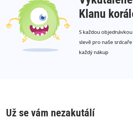
Klanu korá
S každou objednávkou j
slevě pro naše srdcaře
každý nákup
Už se vám nezakutálí