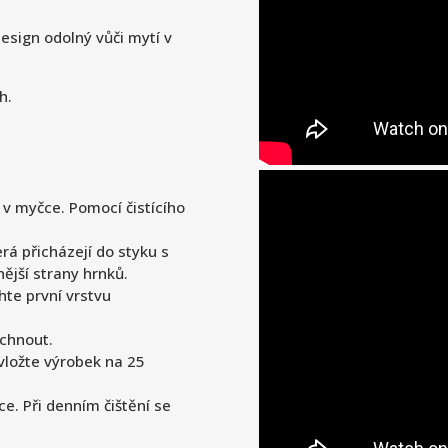
esign odolný vůči mytí v
h.
v myčce. Pomocí čistícího
rá přicházejí do styku s
ější strany hrnků.
hte první vrstvu
chnout.
vložte výrobek na 25
e. Při denním čištění se