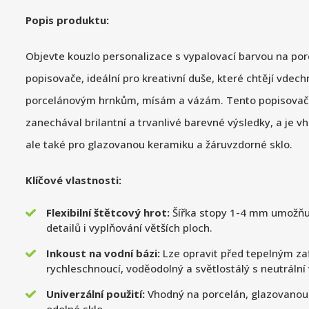
Popis produktu:
Objevte kouzlo personalizace s vypalovací barvou na po
popisovače, ideální pro kreativní duše, které chtějí vdec
porcelánovým hrnkům, mísám a vázám. Tento popisovač j
zanechával brilantní a trvanlivé barevné výsledky, a je v
ale také pro glazovanou keramiku a žáruvzdorné sklo.
Klíčové vlastnosti:
Flexibilní štětcový hrot:
Šířka stopy 1-4 mm umožňu
detailů i vyplňování větších ploch.
Inkoust na vodní bázi:
Lze opravit před tepelným za
rychleschnoucí, voděodolný a světlostálý s neutrální 
Univerzální použití:
Vhodný na porcelán, glazovanou