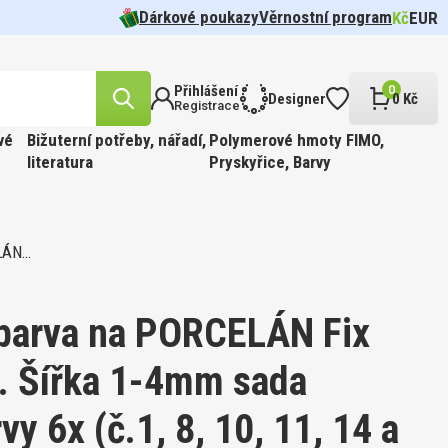
Dárkové poukazy
Věrnostní program
Kč
EUR
Přihlášení
0
Designer
0 Kč
Registrace
vé
Bižuterní potřeby, nářadí,
Polymerové hmoty FIMO,
literatura
Pryskyřice, Barvy
ELÁN…
likost
n.
cel pr.
 barva
Tvar 5328
í Oko
FFIN
ÍR.
 Barva
t
 barva na PORCELÁN Fix
. Šířka 1-4mm sada
likost
y 6x (č.1, 8, 10, 11, 14 a
ABINKOU
cel pr.
 barva
810.
FFIN
PÍR.
 GOLD.
 Barva
kost 3mm
ge.
90ks