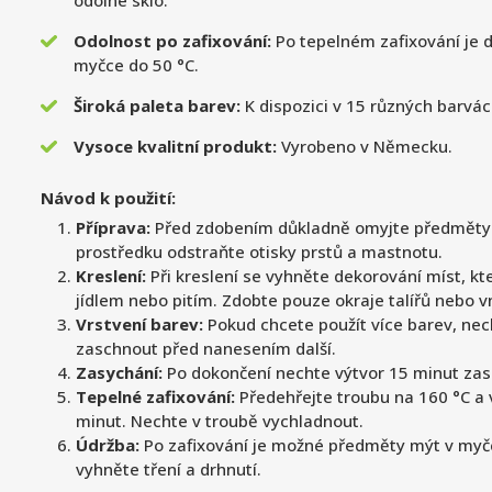
odolné sklo.
Odolnost po zafixování:
Po tepelném zafixování je d
myčce do 50 °C.
Široká paleta barev:
K dispozici v 15 různých barvác
Vysoce kvalitní produkt:
Vyrobeno v Německu.
Návod k použití:
Příprava:
Před zdobením důkladně omyjte předměty 
prostředku odstraňte otisky prstů a mastnotu.
Kreslení:
Při kreslení se vyhněte dekorování míst, kte
jídlem nebo pitím. Zdobte pouze okraje talířů nebo vn
Vrstvení barev:
Pokud chcete použít více barev, nec
zaschnout před nanesením další.
Zasychání:
Po dokončení nechte výtvor 15 minut zas
Tepelné zafixování:
Předehřejte troubu na 160 °C a 
minut. Nechte v troubě vychladnout.
Údržba:
Po zafixování je možné předměty mýt v myčc
vyhněte tření a drhnutí.