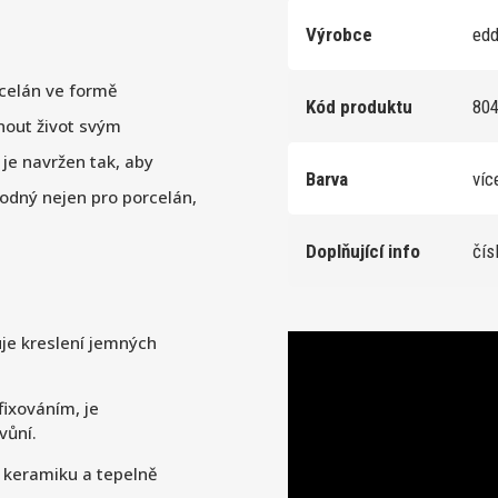
Výrobce
edd
rcelán ve formě
Kód produktu
80
hnout život svým
e navržen tak, aby
Barva
víc
hodný nejen pro porcelán,
Doplňující info
čís
je kreslení jemných
fixováním, je
vůní.
 keramiku a tepelně