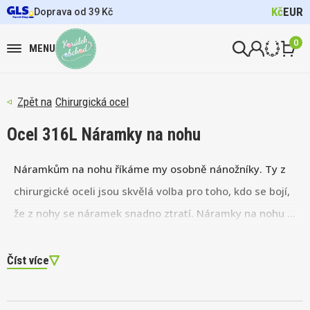
Kč
EUR
Doprava od 39 Kč
0
MENU
Chirurgická ocel
Ocel 316L Náramky na nohu
Náramkům na nohu říkáme my osobně nánožníky. Ty z
chirurgické oceli jsou skvělá volba pro toho, kdo se bojí,
že z nohy se náramek snadno ztratí. Náramky na nohu z
chirurgické oceli jsou za výbornou cenu, navíc zvládnou i
styk s vodou třeba při letním koupání. Dolaďte svůj styl
Číst více
hezkým
přívěskem
!