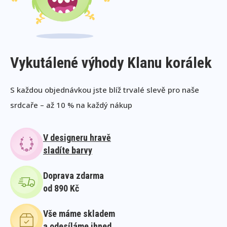
Vykutálené výhody Klanu korálek
S každou objednávkou jste blíž trvalé slevě pro naše
srdcaře – až 10 % na každý nákup
V designeru hravě
sladíte barvy
Doprava zdarma
od 890 Kč
Vše máme skladem
a odesíláme ihned