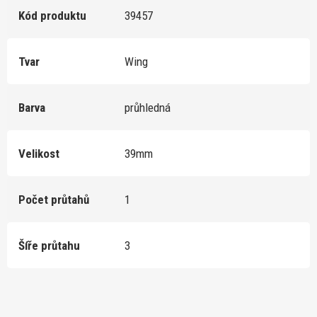
Kód produktu
39457
Tvar
Wing
Barva
průhledná
Velikost
39mm
Počet průtahů
1
Šíře průtahu
3