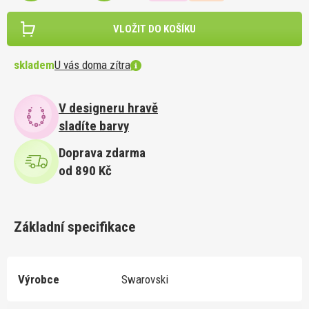
VLOŽIT DO KOŠÍKU
skladem
U vás doma zítra
V designeru hravě
sladíte barvy
Doprava zdarma
od 890 Kč
Základní specifikace
Výrobce
Swarovski