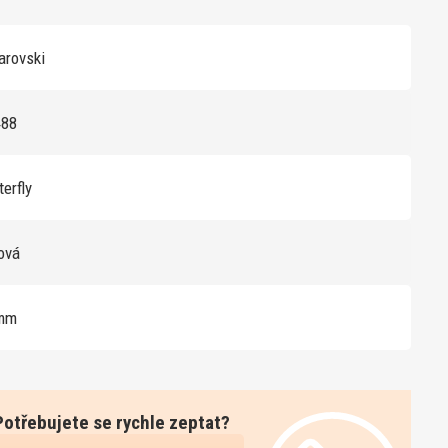
rovski
488
terfly
žová
mm
Potřebujete se rychle zeptat?