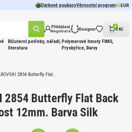
Dárkové poukazy
Věrnostní program
Kč
EUR
Přihlášení
0
Designer
0 Kč
Registrace
vé
Bižuterní potřeby, nářadí,
Polymerové hmoty FIMO,
literatura
Pryskyřice, Barvy
OVSKI 2854 Butterfly Flat…
likost
n.
cel pr.
 barva
Tvar 5328
í Oko
FFIN
ÍR.
 Barva
t
2854 Butterfly Flat Back
kost 12mm. Barva Silk
likost
ABINKOU
cel pr.
 barva
810.
FFIN
PÍR.
 GOLD.
 Barva
kost 3mm
ge.
90ks