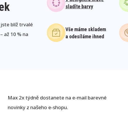
lek
sladíte barvy
ste blíž trvalé
Vše máme skladem
 – až 10 % na
a odesíláme ihned
Max 2x týdně dostanete na e-mail barevné
novinky z našeho e-shopu.