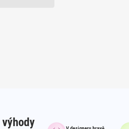
 výhody
V designeru hravě