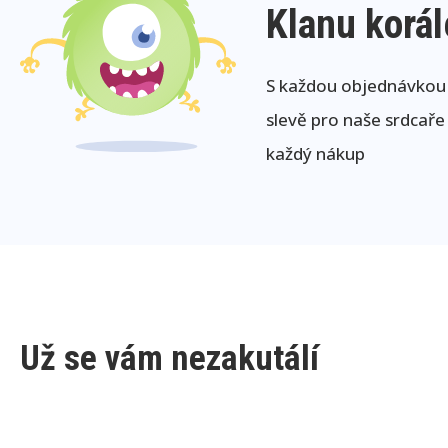
Klanu korá
S každou objednávkou j
slevě pro naše srdcaře
každý nákup
Už se vám nezakutálí