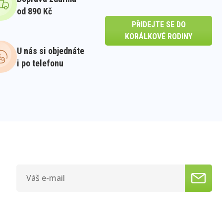
od 890 Kč
PŘIDEJTE SE DO
KORÁLKOVÉ RODINY
U nás si objednáte
i po telefonu