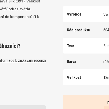
rva Silk (391). Velikost
ětší odraz světla.
Výrobce
Swa
ání do komponentů či k
Kód produktu
60
ákazníci?
Tvar
But
nformace k získávání recenzí
Barva
rů
Velikost
12