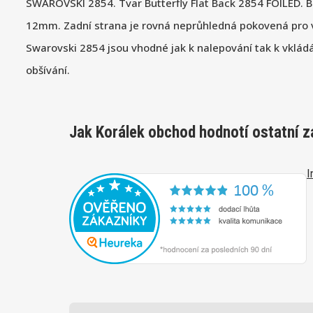
SWAROVSKI 2854. Tvar Butterfly Flat Back 2854 FOILED. Ba
12mm. Zadní strana je rovná neprůhledná pokovená pro v
Swarovski 2854 jsou vhodné jak k nalepování tak k vklád
obšívání.
Jak Korálek obchod hodnotí ostatní z
I