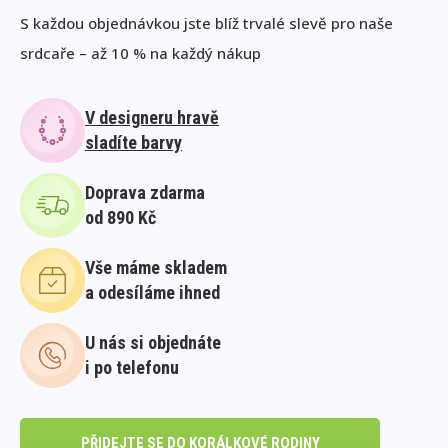
S každou objednávkou jste blíž trvalé slevě pro naše
srdcaře – až 10 % na každý nákup
V designeru hravě
sladíte barvy
Doprava zdarma
od 890 Kč
Vše máme skladem
a odesíláme ihned
U nás si objednáte
i po telefonu
PŘIDEJTE SE DO KORÁLKOVÉ RODINY