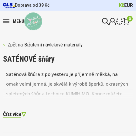
Kč
EUR
Doprava od 39 Kč
0
MENU
Bižuterní návlekové materiály
SATÉNOVÉ šňůry
Saténová šňůra z polyesteru je příjemně měkká, na
omak velmi jemná. Je skvělá k výrobě šperků, okrasných
spletených šňůr a technice KUMIHIMO. Konce můžete
opatřit pružinkami a
bižuterním zapínáním
. Často se
kombinuje se
sutaškami
nebo
voskovanými šňůrami
.
Číst více