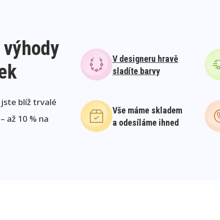
 výhody
V designeru hravě
lek
sladíte barvy
ste blíž trvalé
Vše máme skladem
 – až 10 % na
a odesíláme ihned