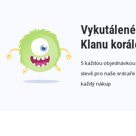
Vykutálené
Klanu korá
S každou objednávkou j
slevě pro naše srdcaře
každý nákup