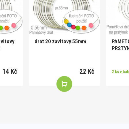
avitovy
drat 20 zavitovy 55mm
PAMETO
u
PRSTY
14 Kč
22 Kč
2 ks v bal