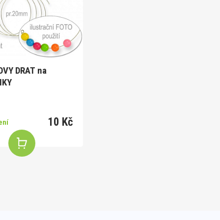
VY DRAT na
NKY
10 Kč
ení