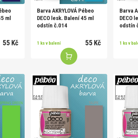
ébeo
Barva AKRYLOVÁ Pébeo
Barva 
45 ml
DECO lesk. Balení 45 ml
DECO le
odstín č.014
odstín 
55 Kč
55 Kč
1 ks v balení
1 ks v bal