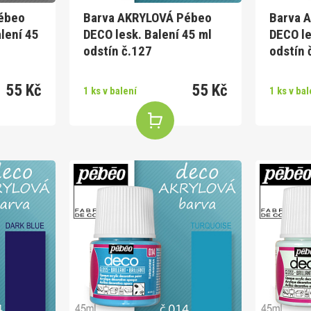
ébeo
Barva AKRYLOVÁ Pébeo
Barva 
lení 45
DECO lesk. Balení 45 ml
DECO le
odstín č.127
odstín 
55 Kč
55 Kč
1 ks v balení
1 ks v bal