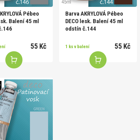
AKRYLOVÁ Pébeo
Barva AKRYLOVÁ Pébeo
sk. Balení 45 ml
DECO lesk. Balení 45 ml
č.146
odstín č.144
55 Kč
55 Kč
ení
1 ks v balení