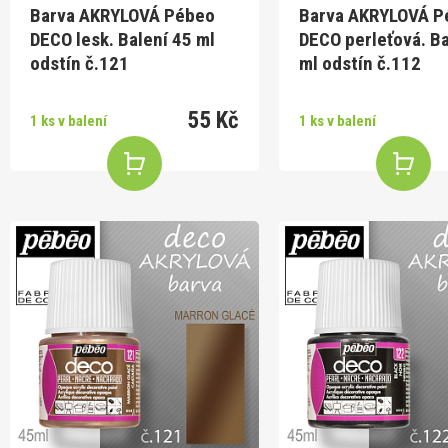
Barva AKRYLOVÁ Pébeo
Barva AKRYLOVÁ P
DECO lesk. Balení 45 ml
DECO perleťová. Ba
odstín č.121
ml odstín č.112
55 Kč
1 ks v balení
1 ks v balení