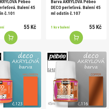
AKRYLOVÁ Pébeo
Barva AKRYLOVÁ Pébeo
rleťová. Balení 45
DECO perleťová. Balení 45
ín č.101
ml odstín č.107
55 Kč
55 Kč
ení
1 ks v balení