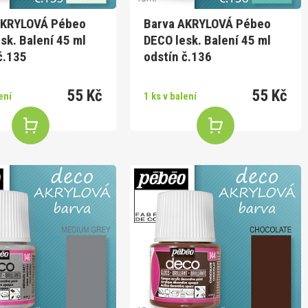
AKRYLOVÁ Pébeo
Barva AKRYLOVÁ Pébeo
sk. Balení 45 ml
DECO lesk. Balení 45 ml
č.135
odstín č.136
55 Kč
55 Kč
ení
1 ks v balení