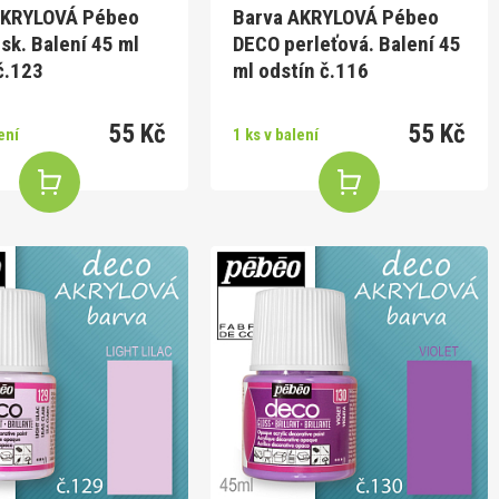
AKRYLOVÁ Pébeo
Barva AKRYLOVÁ Pébeo
sk. Balení 45 ml
DECO perleťová. Balení 45
č.123
ml odstín č.116
55 Kč
55 Kč
ení
1 ks v balení