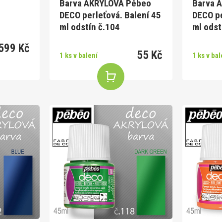
Barva AKRYLOVÁ Pébeo
Barva 
DECO perleťová. Balení 45
DECO pe
ml odstín č.104
ml odst
599 Kč
55 Kč
1 ks v balení
1 ks v bal