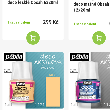
deco lesklé Obsah 6x20ml
deco matné Obsah
12x20ml
299 Kč
1 sada v balení
1 sada v balení