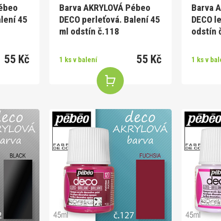
ébeo
Barva AKRYLOVÁ Pébeo
Barva 
lení 45
DECO perleťová. Balení 45
DECO le
ml odstín č.118
odstín 
55 Kč
55 Kč
1 ks v balení
1 ks v bal