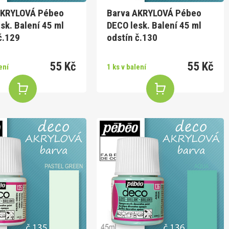
AKRYLOVÁ Pébeo
Barva AKRYLOVÁ Pébeo
sk. Balení 45 ml
DECO lesk. Balení 45 ml
č.129
odstín č.130
55 Kč
55 Kč
ení
1 ks v balení