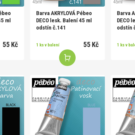
ébeo
Barva AKRYLOVÁ Pébeo
Barva 
45 ml
DECO lesk. Balení 45 ml
DECO le
odstín č.141
odstín 
55 Kč
55 Kč
1 ks v balení
1 ks v bal