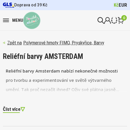
Kč
EUR
Doprava od 39 Kč
0
MENU
Polymerové hmoty FIMO, Pryskyřice, Barvy
Reliéfní barvy AMSTERDAM
Reliéfní barvy Amsterdam nabízí nekonečné možnosti
pro tvorbu a experimentování ve světě výtvarného
umění. Tak proč nezačít ihned? Oživ své plátna jasně
viditelnými vystouplými liniemi a 3D efekty, které
přitáhnou pohledy a vyvolají obdiv. Tvé umění nikdy
Číst více
nebude působit obyčejně!