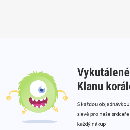
Vykutálené
Klanu korá
S každou objednávkou j
slevě pro naše srdcaře
každý nákup