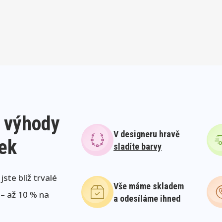
 výhody
V designeru hravě
lek
sladíte barvy
ste blíž trvalé
Vše máme skladem
 – až 10 % na
a odesíláme ihned