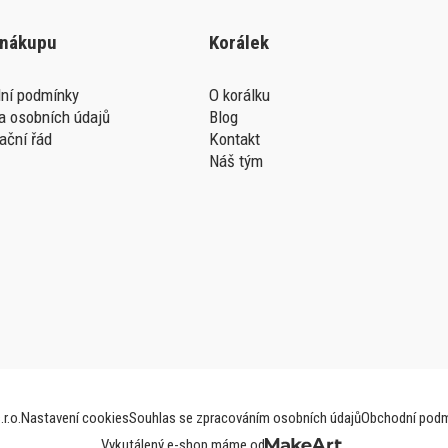
 nákupu
Korálek
ní podmínky
O korálku
a osobních údajů
Blog
ační řád
Kontakt
Náš tým
r.o.
Nastavení cookies
Souhlas se zpracováním osobních údajů
Obchodní podm
Vykutálený e-shop máme od