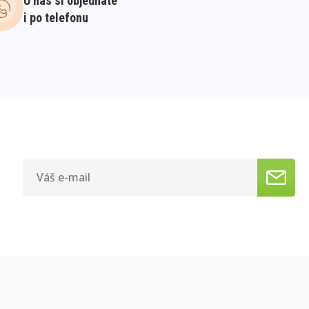
U nás si objednáte
i po telefonu