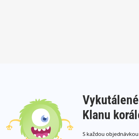
Vykutálené
Klanu korá
S každou objednávkou j