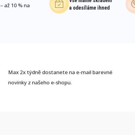
Vše máme skladem
 – až 10 % na
a odesíláme ihned
Max 2x týdně dostanete na e-mail barevné
novinky z našeho e-shopu.