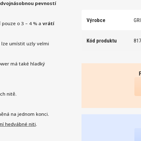
dvojnásobnou pevností
Výrobce
GRI
í pouze o 3 – 4 % a
vrátí
Kód produktu
81
 lze umístit uzly velmi
ower má také hladký
ch nitě.
vněná na jednom konci.
dní hedvábné niti
.