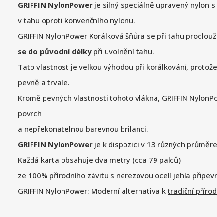
GRIFFIN NylonPower
je silný speciálně upravený nylon s
v tahu oproti konvenčního nylonu.
GRIFFIN NylonPower Korálková šňůra se při tahu prodlouž
se do původní délky
při uvolnění tahu.
Tato vlastnost je velkou výhodou při korálkování, protože
pevně a trvale.
Kromě pevných vlastnosti tohoto vlákna, GRIFFIN NylonP
povrch
a nepřekonatelnou barevnou brilanci.
GRIFFIN NylonPower
je k dispozici v 13 různých průměre
Každá karta obsahuje dva metry (cca 79 palců)
ze 100% přírodního závitu s nerezovou ocelí jehla připe
GRIFFIN NylonPower: Moderní alternativa k
tradiční příro