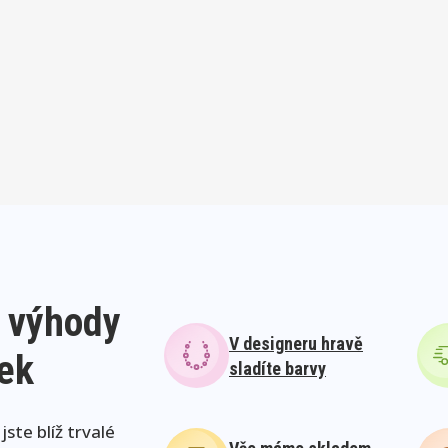
 výhody
V designeru hravě
lek
sladíte barvy
ste blíž trvalé