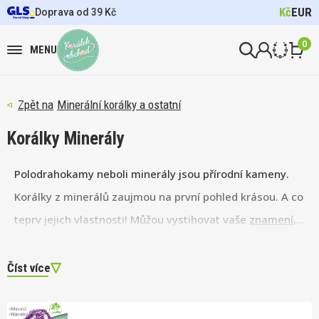
Kč
EUR
Doprava od 39 Kč
0
MENU
Minerální korálky a ostatní
Korálky Minerály
Polodrahokamy neboli minerály jsou přírodní kameny.
Korálky z minerálů zaujmou na první pohled krásou. A co
teprv jejich vlastnosti! Můžou vystihovat vaše
znamení
,
povahu i charakter. Průhledné minerály se často brousí
do fazet s nádherným leskem, z neprůhledných
Číst více
minerálů se vyrábí různé
kabošony
.