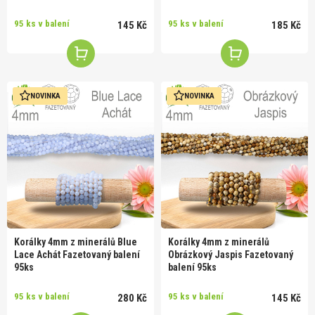
95 ks v balení
95 ks v balení
145 Kč
185 Kč
NOVINKA
NOVINKA
Korálky 4mm z minerálů Blue
Korálky 4mm z minerálů
Lace Achát Fazetovaný balení
Obrázkový Jaspis Fazetovaný
95ks
balení 95ks
95 ks v balení
95 ks v balení
280 Kč
145 Kč