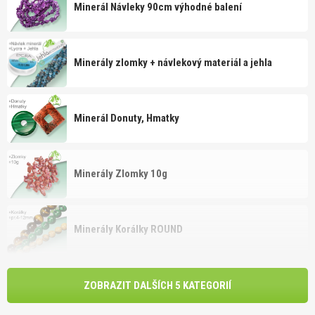
Minerál Návleky 90cm výhodné balení
Minerály zlomky + návlekový materiál a jehla
Minerál Donuty, Hmatky
Minerály Zlomky 10g
Minerály Korálky ROUND
ZOBRAZIT DALŠÍCH 5 KATEGORIÍ