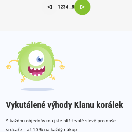
1
2
3
4
…
8
Vykutálené výhody Klanu korálek
S každou objednávkou jste blíž trvalé slevě pro naše
srdcaře – až 10 % na každý nákup