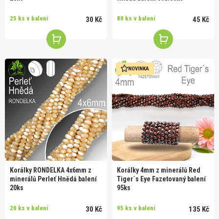
25 ks v balení
80 ks v balení
30 Kč
45 Kč
NOVINKA
Korálky RONDELKA 4x6mm z
Korálky 4mm z minerálů Red
minerálů Perleť Hnědá balení
Tiger´s Eye Fazetovaný balení
20ks
95ks
20 ks v balení
95 ks v balení
30 Kč
135 Kč