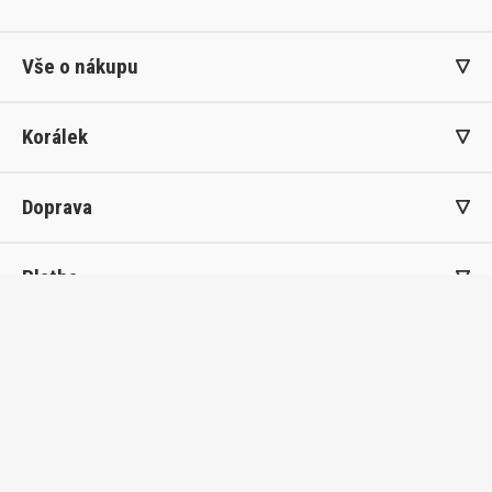
Vše o nákupu
Korálek
Doprava
Platba
©2026 Korálek obchod s.r.o.
Nastavení cookies