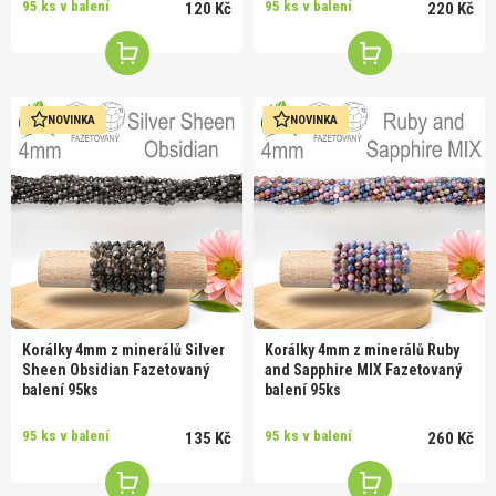
95 ks v balení
95 ks v balení
120 Kč
220 Kč
NOVINKA
NOVINKA
Korálky 4mm z minerálů Silver
Korálky 4mm z minerálů Ruby
Sheen Obsidian Fazetovaný
and Sapphire MIX Fazetovaný
balení 95ks
balení 95ks
95 ks v balení
95 ks v balení
135 Kč
260 Kč