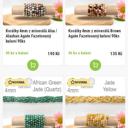
Korálky 4mm z minerálů Alxa /
Korálky 4mm z minerálů Brown
Alaxhan Agate Fazetovaný
Agate Fazetovaný balení 95ks
balení 95ks
95 ks v balení
95 ks v balení
190 Kč
135 Kč
NOVINKA
NOVINKA