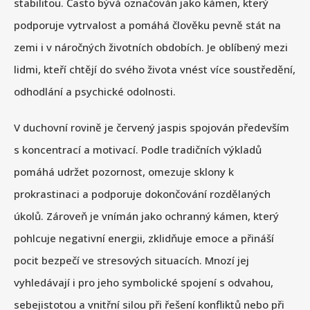
stabilitou. Často bývá označován jako kámen, který
podporuje vytrvalost a pomáhá člověku pevně stát na
zemi i v náročných životních obdobích. Je oblíbený mezi
lidmi, kteří chtějí do svého života vnést více soustředění,
odhodlání a psychické odolnosti.
V duchovní rovině je červený jaspis spojován především
s koncentrací a motivací. Podle tradičních výkladů
pomáhá udržet pozornost, omezuje sklony k
prokrastinaci a podporuje dokončování rozdělaných
úkolů. Zároveň je vnímán jako ochranný kámen, který
pohlcuje negativní energii, zklidňuje emoce a přináší
pocit bezpečí ve stresových situacích. Mnozí jej
vyhledávají i pro jeho symbolické spojení s odvahou,
sebejistotou a vnitřní silou při řešení konfliktů nebo při