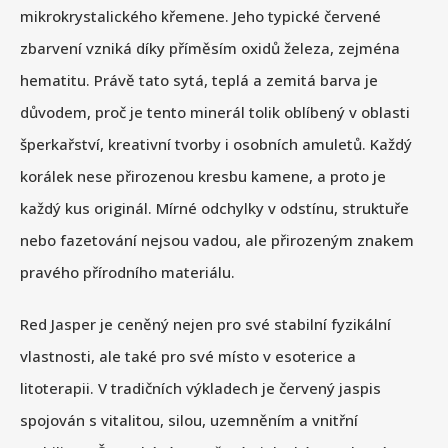
mikrokrystalického křemene. Jeho typické červené
zbarvení vzniká díky příměsím oxidů železa, zejména
hematitu. Právě tato sytá, teplá a zemitá barva je
důvodem, proč je tento minerál tolik oblíbený v oblasti
šperkařství, kreativní tvorby i osobních amuletů. Každý
korálek nese přirozenou kresbu kamene, a proto je
každý kus originál. Mírné odchylky v odstínu, struktuře
nebo fazetování nejsou vadou, ale přirozeným znakem
pravého přírodního materiálu.
Red Jasper je ceněný nejen pro své stabilní fyzikální
vlastnosti, ale také pro své místo v esoterice a
litoterapii. V tradičních výkladech je červený jaspis
spojován s vitalitou, silou, uzemněním a vnitřní