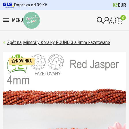
Kč
EUR
Doprava od 39 Kč
0
MENU
Minerály Korálky ROUND 3 a 4mm Fazetované
NOVINKA