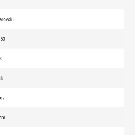
rovski
750
sk
tá
kov
mm