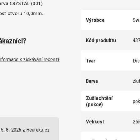
arva CRYSTAL (001)
ost otvoru 10,0mm.
Výrobce
Swa
ákazníci?
Kód produktu
43
nformace k získávání recenzí
Tvar
Di
Barva
žlu
Zušlechtění
po
(pokov)
Velikost
25
5. 8. 2026 z Heureka.cz