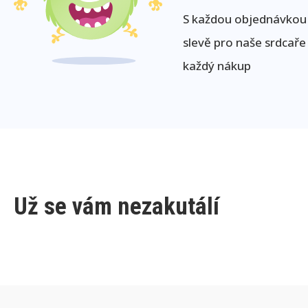
S každou objednávkou j
slevě pro naše srdcaře
každý nákup
Už se vám nezakutálí