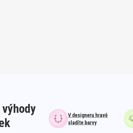
 výhody
V designeru hravě
lek
sladíte barvy