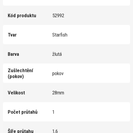
Kód produktu
52992
Tvar
Starfish
Barva
žlutá
Zušlechtění
pokov
(pokov)
Velikost
28mm
Počet průtahů
1
Šíře průtahu
1,6