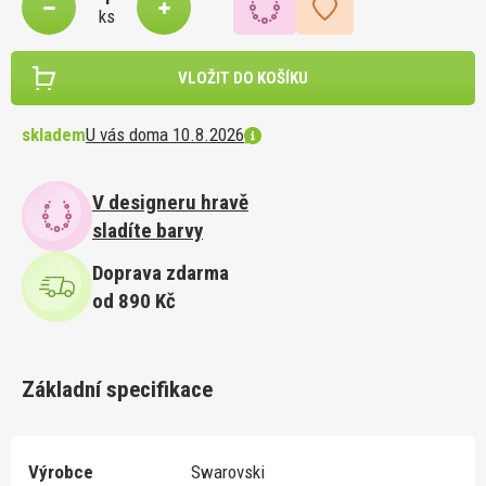
ks
VLOŽIT DO KOŠÍKU
skladem
U vás doma 10.8.2026
V designeru hravě
sladíte barvy
Doprava zdarma
od 890 Kč
Základní specifikace
Výrobce
Swarovski