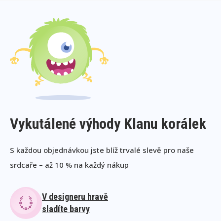
Vykutálené výhody Klanu korálek
S každou objednávkou jste blíž trvalé slevě pro naše
srdcaře – až 10 % na každý nákup
V designeru hravě
sladíte barvy