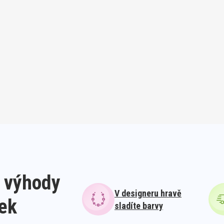
 výhody
V designeru hravě
lek
sladíte barvy