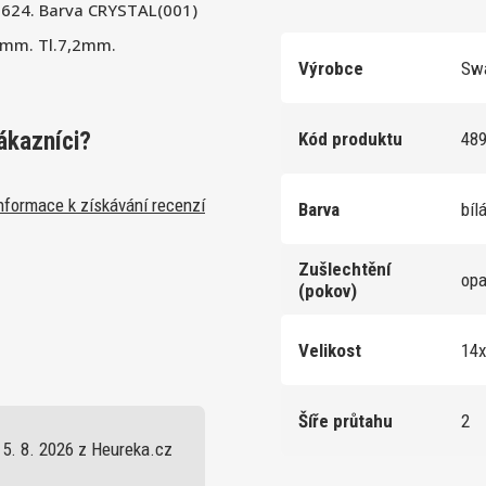
5624. Barva CRYSTAL(001)
0mm. Tl.7,2mm.
Výrobce
Swa
ákazníci?
Kód produktu
48
nformace k získávání recenzí
Barva
bíl
Zušlechtění
op
(pokov)
Velikost
14
Šíře průtahu
2
5. 8. 2026 z Heureka.cz