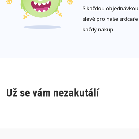
S každou objednávkou j
slevě pro naše srdcaře
každý nákup
Už se vám nezakutálí