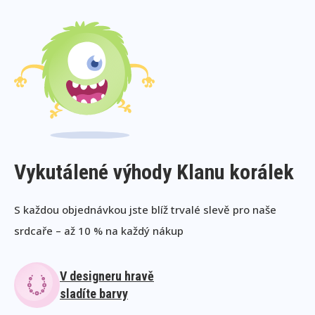
Vykutálené výhody Klanu korálek
S každou objednávkou jste blíž trvalé slevě pro naše
srdcaře – až 10 % na každý nákup
V designeru hravě
sladíte barvy