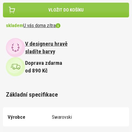
VLOŽIT DO KOŠÍKU
skladem
U vás doma zítra
V designeru hravě
sladíte barvy
Doprava zdarma
od 890 Kč
Základní specifikace
Výrobce
Swarovski