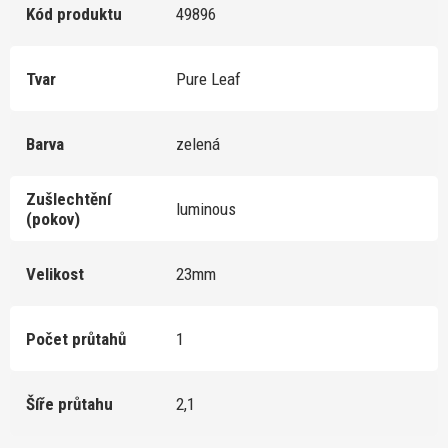
Kód produktu
49896
Tvar
Pure Leaf
Barva
zelená
Zušlechtění
luminous
(pokov)
Velikost
23mm
Počet průtahů
1
Šíře průtahu
2,1