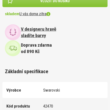
VLOŽIT DO KOŠÍKU
skladem
U vás doma zítra
V designeru hravě
sladíte barvy
Doprava zdarma
od 890 Kč
Základní specifikace
Výrobce
Swarovski
Kód produktu
42470