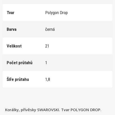
Tvar
Polygon Drop
Barva
černá
Velikost
21
Počet průtahů
1
Šíře průtahu
1,8
Korálky, přívěsky SWAROVSKI. Tvar POLYGON DROP.