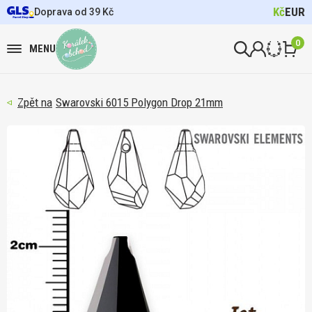
Kč
EUR
Doprava od 39 Kč
0
MENU
Swarovski 6015 Polygon Drop 21mm