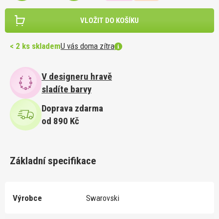
VLOŽIT DO KOŠÍKU
< 2 ks skladem
U vás doma zítra
V designeru hravě
sladíte barvy
Doprava zdarma
od 890 Kč
Základní specifikace
Výrobce
Swarovski