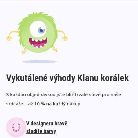
Vykutálené výhody Klanu korálek
S každou objednávkou jste blíž trvalé slevě pro naše
srdcaře – až 10 % na každý nákup
V designeru hravě
sladíte barvy