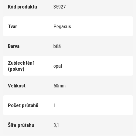
Kód produktu
35927
Tvar
Pegasus
Barva
bílá
Zušlechtění
opal
(pokov)
Velikost
50mm
Počet průtahů
1
Šíře průtahu
3,1