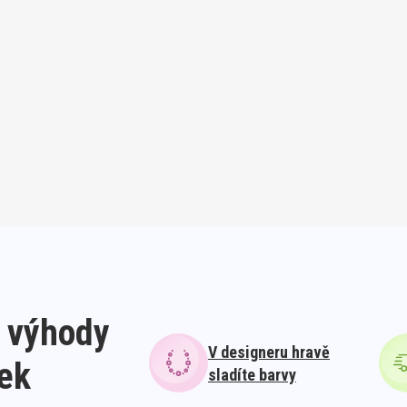
 výhody
V designeru hravě
lek
sladíte barvy