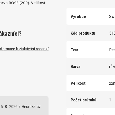
rva ROSE (209). Velikost
Výrobce
Swa
ákazníci?
Kód produktu
51
nformace k získávání recenzí
Tvar
Pe
Barva
rů
Velikost
22
Počet průtahů
1
5. 8. 2026 z Heureka.cz