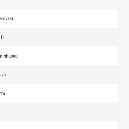
rovski
511
ar-shaped
žová
mm