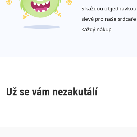
S každou objednávkou j
slevě pro naše srdcaře
každý nákup
Už se vám nezakutálí