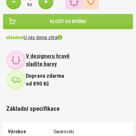
ks
VLOŽIT DO KOŠÍKU
skladem
U vás doma zítra
V designeru hravě
sladíte barvy
Doprava zdarma
od 890 Kč
Základní specifikace
Výrobce
Swarovski