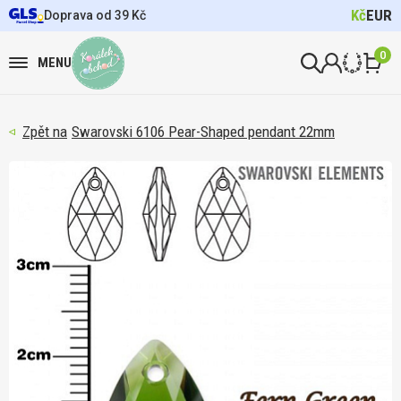
Kč
EUR
Doprava od 39 Kč
0
MENU
Swarovski 6106 Pear-Shaped pendant 22mm