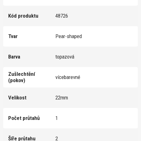
Kód produktu
48726
Tvar
Pear-shaped
Barva
topazová
Zušlechtění
vícebarevné
(pokov)
Velikost
22mm
Počet průtahů
1
Šíře průtahu
2