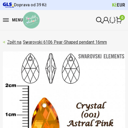
Kč
EUR
Doprava od 39 Kč
0
MENU
Swarovski 6106 Pear-Shaped pendant 16mm