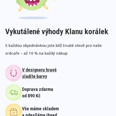
Vykutálené výhody Klanu korálek
S každou objednávkou jste blíž trvalé slevě pro naše
srdcaře – až 10 % na každý nákup
V designeru hravě
sladíte barvy
Doprava zdarma
od 890 Kč
Vše máme skladem
a odesíláme ihned