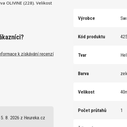
a OLIVINE (228). Velikost
Výrobce
Swa
ákazníci?
Kód produktu
42
nformace k získávání recenzí
Tvar
Hel
Barva
ze
Velikost
40
Počet průtahů
1
5. 8. 2026 z Heureka.cz