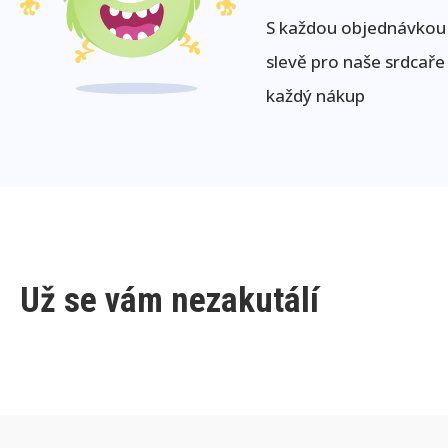
S každou objednávkou j
slevě pro naše srdcaře
každý nákup
Už se vám nezakutálí