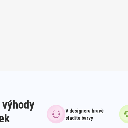
 výhody
V designeru hravě
lek
sladíte barvy