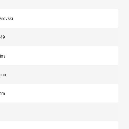
rovski
549
ios
lená
mm