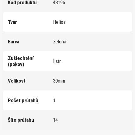
Kód produktu
48196
Tvar
Helios
Barva
zelená
Zušlechtění
listr
(pokov)
Velikost
30mm
Počet průtahů
1
Šíře průtahu
14