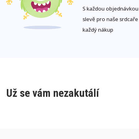
S každou objednávkou j
slevě pro naše srdcaře
každý nákup
Už se vám nezakutálí