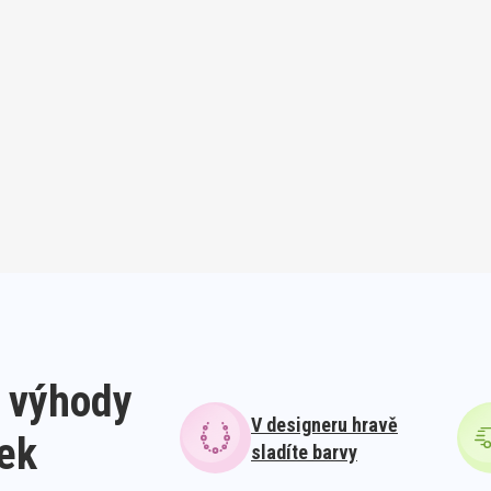
 výhody
V designeru hravě
lek
sladíte barvy