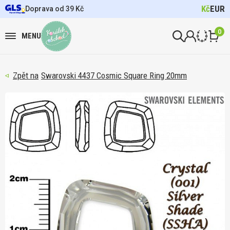
Kč
EUR
Doprava od 39 Kč
0
MENU
Swarovski 4437 Cosmic Square Ring 20mm