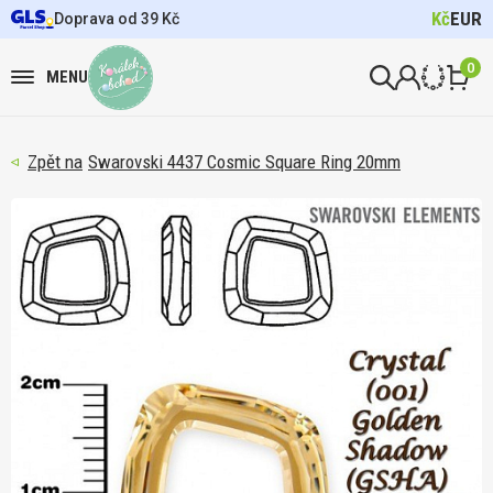
Kč
EUR
Doprava od 39 Kč
0
MENU
Swarovski 4437 Cosmic Square Ring 20mm