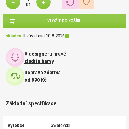
ks
VLOŽIT DO KOŠÍKU
skladem
U vás doma 10.8.2026
V designeru hravě
sladíte barvy
Doprava zdarma
od 890 Kč
Základní specifikace
Výrobce
Swarovski