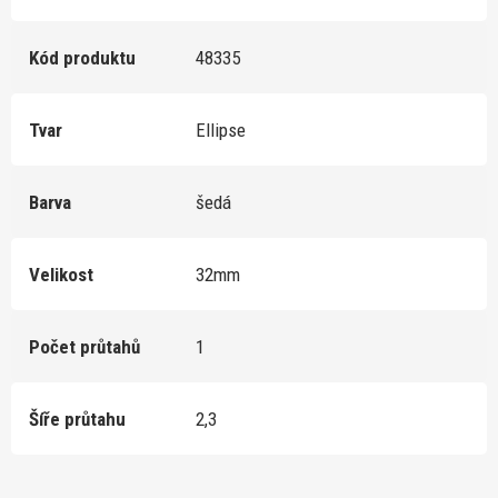
Kód produktu
48335
Tvar
Ellipse
Barva
šedá
Velikost
32mm
Počet průtahů
1
Šíře průtahu
2,3