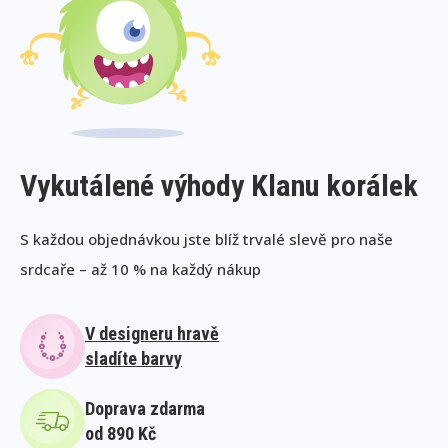
Vykutálené výhody Klanu korálek
S každou objednávkou jste blíž trvalé slevě pro naše
srdcaře – až 10 % na každý nákup
V designeru hravě
sladíte barvy
Doprava zdarma
od 890 Kč