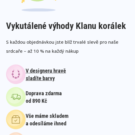
Vykutálené výhody Klanu korálek
S každou objednávkou jste blíž trvalé slevě pro naše
srdcaře – až 10 % na každý nákup
V designeru hravě
sladíte barvy
Doprava zdarma
od 890 Kč
Vše máme skladem
a odesíláme ihned