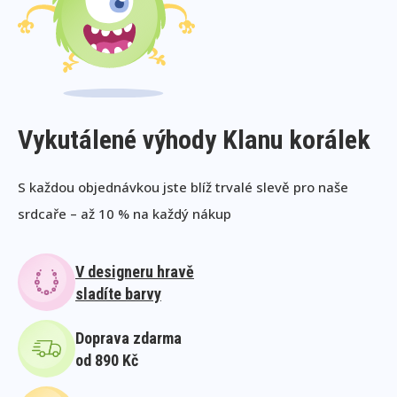
Vykutálené výhody Klanu korálek
S každou objednávkou jste blíž trvalé slevě pro naše
srdcaře – až 10 % na každý nákup
V designeru hravě
sladíte barvy
Doprava zdarma
od 890 Kč