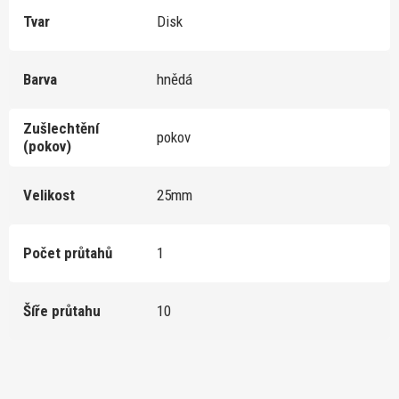
Tvar
Disk
Barva
hnědá
Zušlechtění
pokov
(pokov)
Velikost
25mm
Počet průtahů
1
Šíře průtahu
10