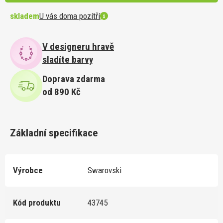
skladem
U vás doma pozítří
V designeru hravě
sladíte barvy
Doprava zdarma
od 890 Kč
Základní specifikace
Výrobce
Swarovski
Kód produktu
43745