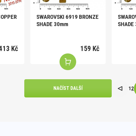
COPPER
SWAROVSKI 6919 BRONZE
SWAROV
SHADE 30mm
SHADE
413 Kč
159 Kč
1
2
NAČÍST DALŠÍ