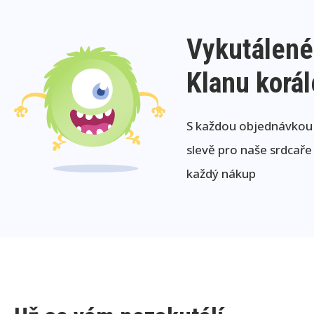
Vykutálené
Klanu korá
S každou objednávkou j
slevě pro naše srdcaře
každý nákup