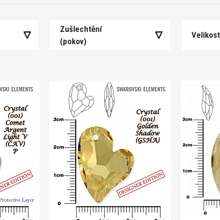
Zušlechtění
Velikos
(pokov)