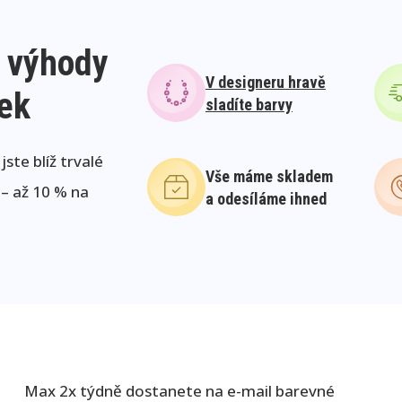
 výhody
V designeru hravě
lek
sladíte barvy
ste blíž trvalé
Vše máme skladem
 – až 10 % na
a odesíláme ihned
Max 2x týdně dostanete na e-mail barevné