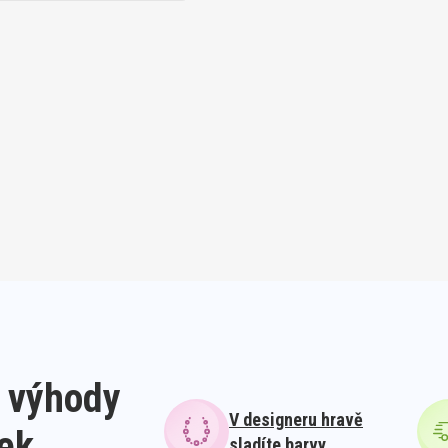
 výhody
V designeru hravě
lek
sladíte barvy