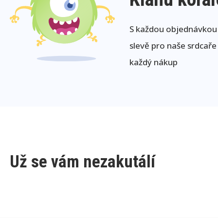
S každou objednávkou j
slevě pro naše srdcaře
každý nákup
Už se vám nezakutálí