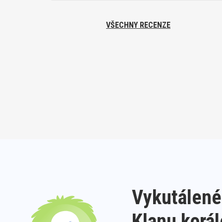
VŠECHNY RECENZE
Vykutálené
Klanu korá