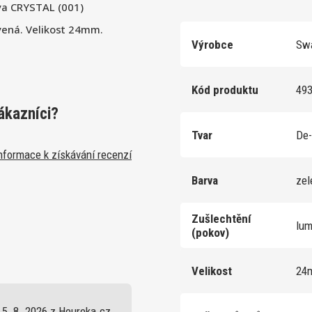
va CRYSTAL (001)
ená. Velikost 24mm.
Výrobce
Swa
Kód produktu
49
ákazníci?
Tvar
De-
nformace k získávání recenzí
Barva
ze
Zušlechtění
lu
(pokov)
Velikost
24
5. 8. 2026 z Heureka.cz