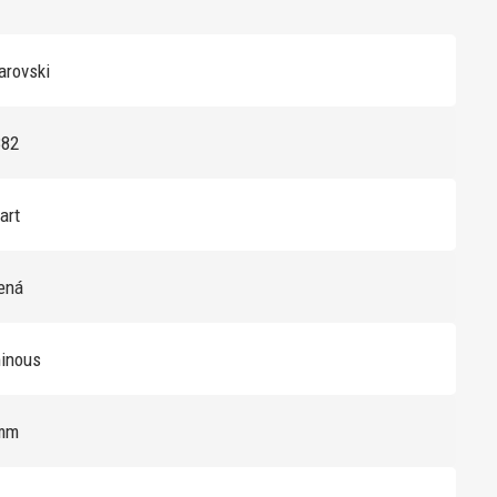
rovski
382
art
lená
minous
mm