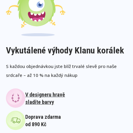
Vykutálené výhody Klanu korálek
S každou objednávkou jste blíž trvalé slevě pro naše
srdcaře – až 10 % na každý nákup
V designeru hravě
sladíte barvy
Doprava zdarma
od 890 Kč