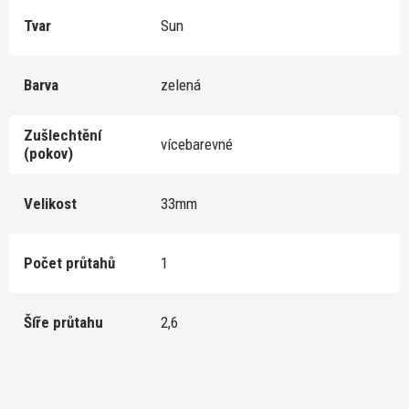
Tvar
Sun
Barva
zelená
Zušlechtění
vícebarevné
(pokov)
Velikost
33mm
Počet průtahů
1
Šíře průtahu
2,6