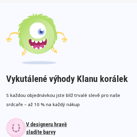
Vykutálené výhody Klanu korálek
S každou objednávkou jste blíž trvalé slevě pro naše
srdcaře – až 10 % na každý nákup
V designeru hravě
sladíte barvy