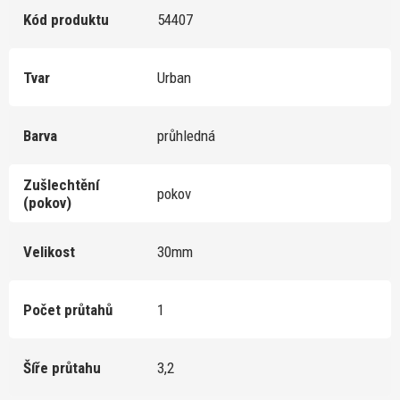
Kód produktu
54407
Tvar
Urban
Barva
průhledná
Zušlechtění
pokov
(pokov)
Velikost
30mm
Počet průtahů
1
Šíře průtahu
3,2