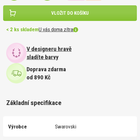
VLOŽIT DO KOŠÍKU
< 2 ks skladem
U vás doma zítra
V designeru hravě
sladíte barvy
Doprava zdarma
od 890 Kč
Základní specifikace
Výrobce
Swarovski