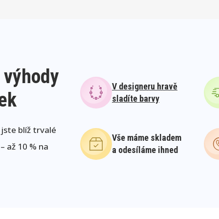
 výhody
V designeru hravě
lek
sladíte barvy
ste blíž trvalé
Vše máme skladem
 – až 10 % na
a odesíláme ihned