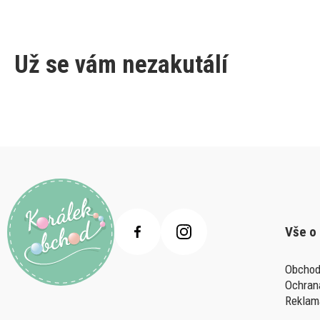
Už se vám nezakutálí
Vše o
Obchod
Ochran
Reklam