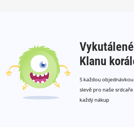
Vykutálené
Klanu korá
S každou objednávkou j
slevě pro naše srdcaře
každý nákup