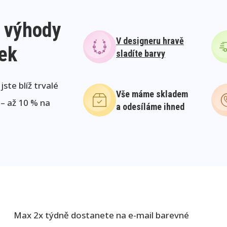
 výhody
V designeru hravě
lek
sladíte barvy
ste blíž trvalé
Vše máme skladem
 – až 10 % na
a odesíláme ihned
Max 2x týdně dostanete na e-mail barevné