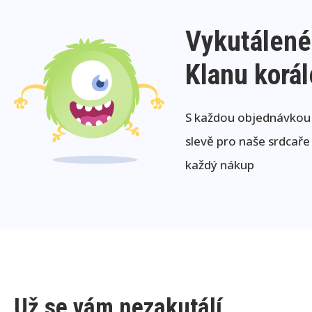
Vykutálené
Klanu korá
S každou objednávkou j
slevě pro naše srdcaře
každý nákup
Už se vám nezakutálí