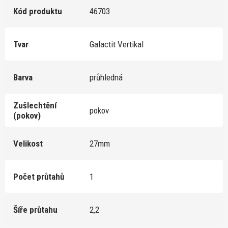
Kód produktu
46703
Tvar
Galactit Vertikal
Barva
průhledná
Zušlechtění
pokov
(pokov)
Velikost
27mm
Počet průtahů
1
Šíře průtahu
2,2