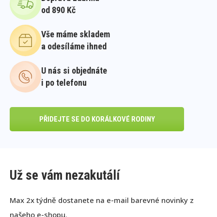
od 890 Kč
Vše máme skladem
a odesíláme ihned
U nás si objednáte
i po telefonu
PŘIDEJTE SE DO KORÁLKOVÉ RODINY
Už se vám nezakutálí
Max 2x týdně dostanete na e-mail barevné novinky z
našeho e-shopu.