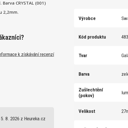
l. Barva CRYSTAL (001)
ru 2,2mm.
Výrobce
Swa
ákazníci?
Kód produktu
48
nformace k získávání recenzí
Tvar
Gal
Barva
ze
Zušlechtění
lu
(pokov)
Velikost
27
5. 8. 2026 z Heureka.cz