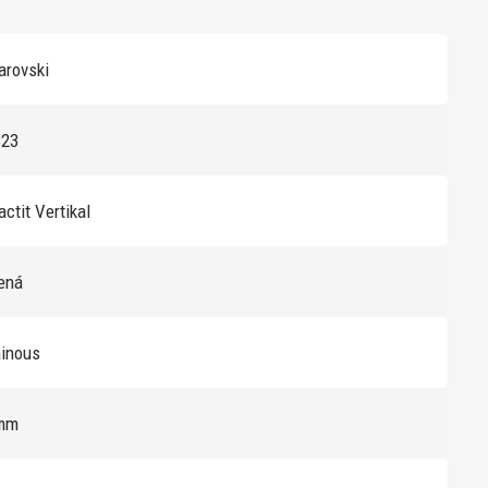
rovski
323
actit Vertikal
lená
minous
mm