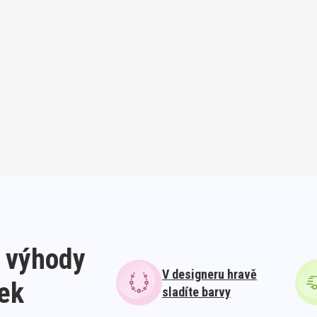
 výhody
V designeru hravě
lek
sladíte barvy