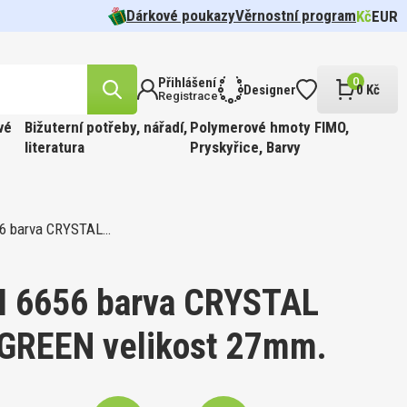
Dárkové poukazy
Věrnostní program
Kč
EUR
Přihlášení
0
Designer
0 Kč
Registrace
vé
Bižuterní potřeby, nářadí,
Polymerové hmoty FIMO,
literatura
Pryskyřice, Barvy
 barva CRYSTAL…
likost
n.
cel pr.
 barva
Tvar 5328
í Oko
FFIN
ÍR.
 Barva
t
 6656 barva CRYSTAL
GREEN velikost 27mm.
likost
ABINKOU
cel pr.
 barva
810.
FFIN
PÍR.
 GOLD.
 Barva
kost 3mm
ge.
90ks