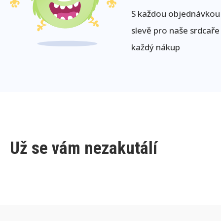
S každou objednávkou j
slevě pro naše srdcaře
každý nákup
Už se vám nezakutálí