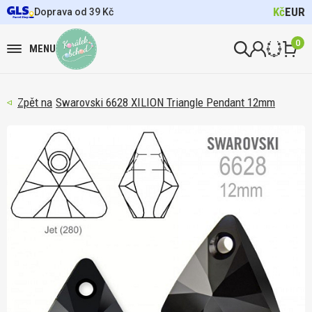
Kč
EUR
Doprava od 39 Kč
0
MENU
Swarovski 6628 XILION Triangle Pendant 12mm