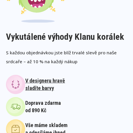
Vykutálené výhody Klanu korálek
S každou objednávkou jste blíž trvalé slevě pro naše
srdcaře – až 10 % na každý nákup
V designeru hravě
sladíte barvy
Doprava zdarma
od 890 Kč
Vše máme skladem
a odesíláme ihned