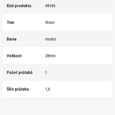
Kód produktu
48346
Tvar
Wave
Barva
modrá
Velikost
28mm
Počet průtahů
1
Šíře průtahu
1,6