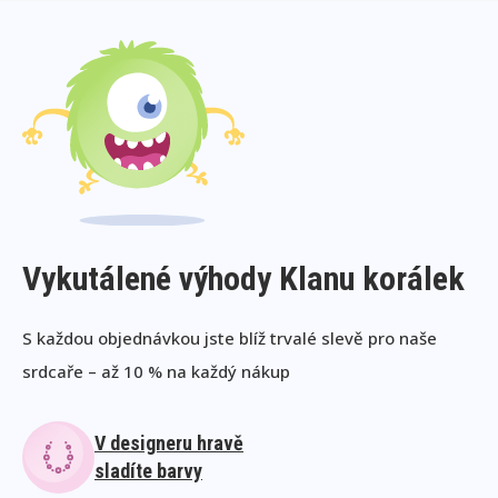
Vykutálené výhody Klanu korálek
S každou objednávkou jste blíž trvalé slevě pro naše
srdcaře – až 10 % na každý nákup
V designeru hravě
sladíte barvy