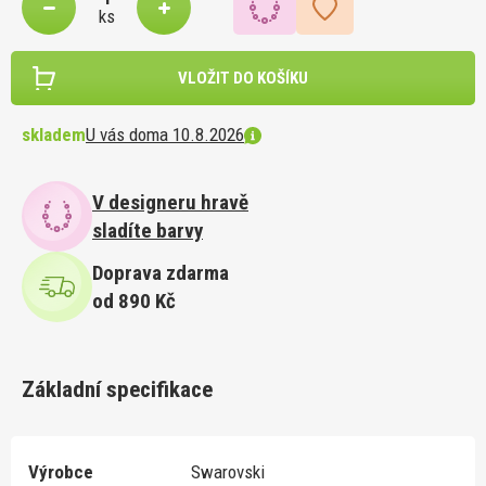
ks
VLOŽIT DO KOŠÍKU
skladem
U vás doma 10.8.2026
V designeru hravě
sladíte barvy
Doprava zdarma
od 890 Kč
Základní specifikace
Výrobce
Swarovski