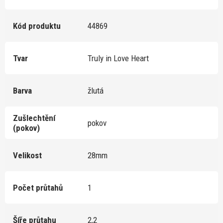
Kód produktu
44869
Tvar
Truly in Love Heart
Barva
žlutá
Zušlechtění
pokov
(pokov)
Velikost
28mm
Počet průtahů
1
Šíře průtahu
2,2