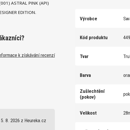
(001) ASTRAL PINK (API)
DESIGNER EDITION.
Výrobce
Swa
ákazníci?
Kód produktu
44
nformace k získávání recenzí
Tvar
Tru
Barva
or
Zušlechtění
po
(pokov)
Velikost
28
5. 8. 2026 z Heureka.cz