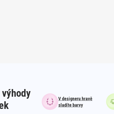
 výhody
V designeru hravě
lek
sladíte barvy