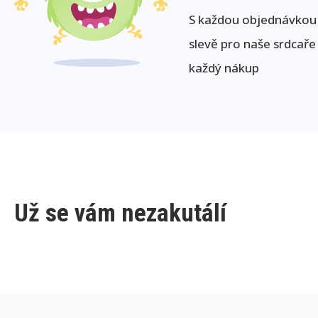
S každou objednávkou j
slevě pro naše srdcaře
každý nákup
Už se vám nezakutálí