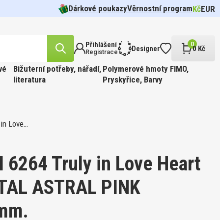
Dárkové poukazy
Věrnostní program
Kč
EUR
Přihlášení
0
Designer
0 Kč
Registrace
vé
Bižuterní potřeby, nářadí,
Polymerové hmoty FIMO,
literatura
Pryskyřice, Barvy
in Love…
likost
n.
cel pr.
 barva
Tvar 5328
í Oko
FFIN
ÍR.
 Barva
t
6264 Truly in Love Heart
STAL ASTRAL PINK
likost
8mm.
ABINKOU
cel pr.
 barva
810.
FFIN
PÍR.
 GOLD.
 Barva
kost 3mm
ge.
í 190ks