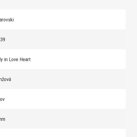
rovski
939
ly in Love Heart
anžová
kov
mm