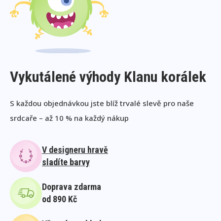
Vykutálené výhody Klanu korálek
S každou objednávkou jste blíž trvalé slevě pro naše
srdcaře – až 10 % na každý nákup
V designeru hravě
sladíte barvy
Doprava zdarma
od 890 Kč